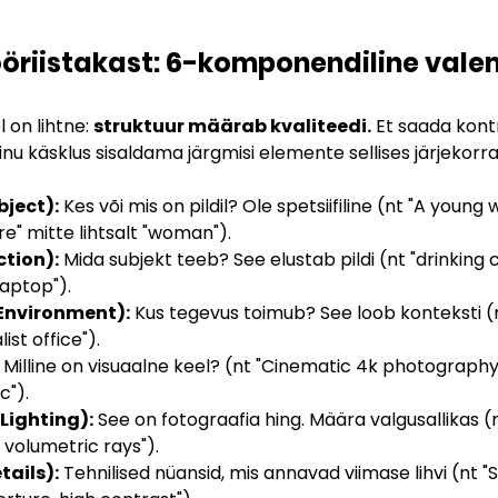
ööriistakast: 6-komponendiline vale
 on lihtne: 
struktuur määrab kvaliteedi.
 Et saada kontr
nu käsklus sisaldama järgmisi elemente sellises järjekorra
bject):
 Kes või mis on pildil? Ole spetsiifiline (nt "A young
re" mitte lihtsalt "woman").
tion):
 Mida subjekt teeb? See elustab pildi (nt "drinking 
laptop").
Environment):
 Kus tegevus toimub? See loob konteksti (n
ist office").
 Milline on visuaalne keel? (nt "Cinematic 4k photography
c").
Lighting):
 See on fotograafia hing. Määra valgusallikas (
, volumetric rays").
tails):
 Tehnilised nüansid, mis annavad viimase lihvi (nt