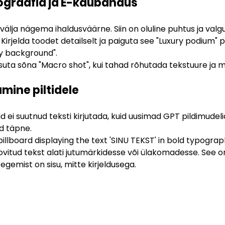
ograafia ja E-kaubandus
älja nägema ihaldusväärne. Siin on oluline puhtus ja valgu
 Kirjelda toodet detailselt ja paiguta see "Luxury podium" 
ty background".
suta sõna "Macro shot", kui tahad rõhutada tekstuure ja m
samine piltidele
ei suutnud teksti kirjutada, kuid uusimad GPT pildimudeli
d täpne.
 billboard displaying the text 'SINU TEKST' in bold typograp
ovitud tekst alati jutumärkidesse või ülakomadesse. See on
tegemist on sisu, mitte kirjeldusega.