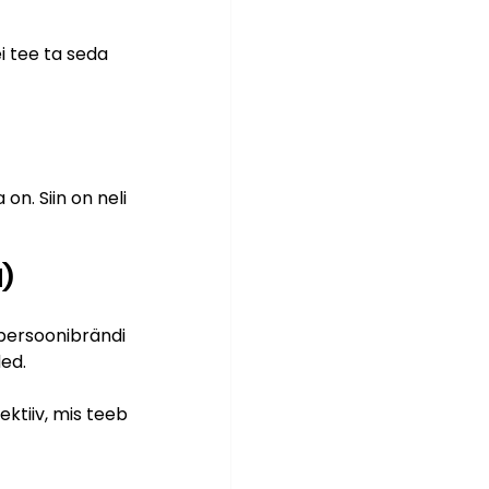
ei tee ta seda 
on. Siin on neli 
d)
i persoonibrändi 
ed.
ektiiv, mis teeb 