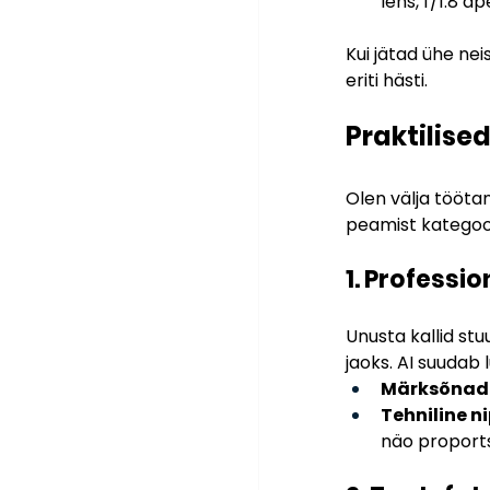
lens, f/1.8 a
Kui jätad ühe nei
eriti hästi.
Praktilise
Olen välja töötan
peamist kategoor
1. Professi
Unusta kallid stuu
jaoks. AI suudab
Märksõnad
Tehniline ni
näo proports