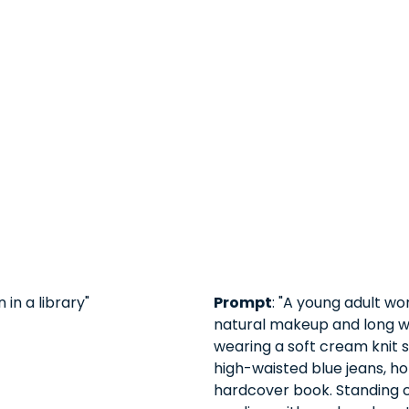
in a library"
Prompt
: "A young adult w
natural makeup and long w
wearing a soft cream knit 
high-waisted blue jeans, ho
hardcover book. Standing 